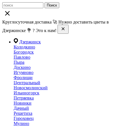
Поиск
Круглосуточная доставка 🚀 Нужно доставить цветы в
Дзержинске 💐 ? Это к нам!
Дзержинск
Колодкино
Богородск
Павлово
Пыра
Доскино
Игумново
Фролищи
Центральный
Новосмолинский
Ильиногорск
Петряевка
Новинки
Дачный
Решетиха
Гороховец
Мулино