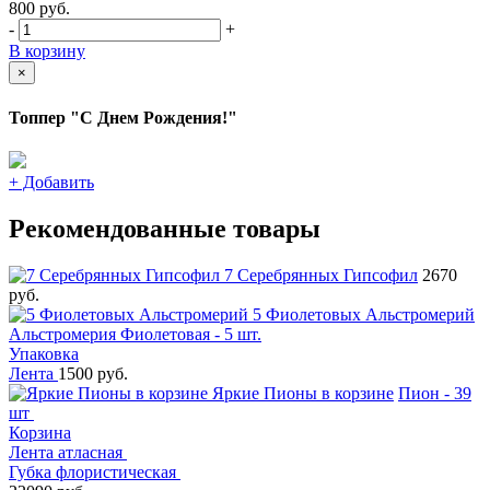
800
руб.
-
+
В корзину
×
Топпер "С Днем Рождения!"
+
Добавить
Рекомендованные товары
7 Серебрянных Гипсофил
2670
руб.
5 Фиолетовых Альстромерий
Альстромерия Фиолетовая - 5 шт.
Упаковка
Лента
1500 руб.
Яркие Пионы в корзине
Пион - 39
шт
Корзина
Лента атласная
Губка флористическая