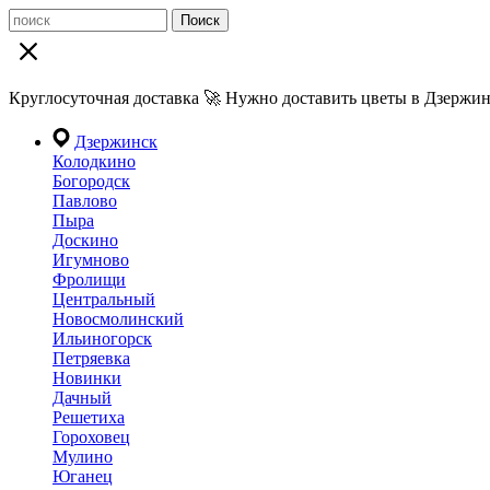
Поиск
Круглосуточная доставка 🚀 Нужно доставить цветы в Дзержин
Дзержинск
Колодкино
Богородск
Павлово
Пыра
Доскино
Игумново
Фролищи
Центральный
Новосмолинский
Ильиногорск
Петряевка
Новинки
Дачный
Решетиха
Гороховец
Мулино
Юганец