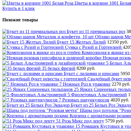
Цветы в корзине 1001 Белая
Купить в 1 клик
Похожие товары
Букет из 11 премиальных роз
38
Облако шаров Мет
Букет 15 Желтых Лилий
12350 руб.
Сумка с Розой и Гортензией
420
Композиция в ящике из 
Нежная розов
5 Белых Аль
35 белых фрезий
8200 руб.
Букет с лилиями и ирисами
5950 
Свадебный букет нев
7 Нежных Роз в упаковке
2270 руб.
25 Ярких Сиреневых тюльп
5 Фиолетовых Альстромерий
1
7 Розовых ранункулюсов
4020 руб.
Букет из 25 Белых Роз Эквад
Шары под потолок "Розо
Корзина с ароматными розами
51 Роза Микс под ленту
5759 руб.
15 Ромашек Кустовых в уп