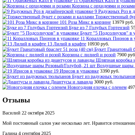
11 Оранжевых Калл в упаков
Корзина с орхидеями и розам
9 Радужных Роз в 
Торжественный бук
101 Роза Микс в корзине
13979 руб.
Буке из 7 Голубых Гортензий
5
Букет "5 Подсолнухов" в 
11 Коралловых Пионов в 
13 Лилий в крафте
10930 руб.
Букет Гранатовый б
Корзина с лилией и розой
7900 руб
Шляпная коробка и
Воздушные шары Р
19 Ирисов в упаковке
3390 руб.
Букет из радужных тюльпано
Диантусы и лаванда
3000 руб.
Новогодняя елочка с оленем
497
Отзывы
Василий
22 октября 2025
Мой постоянный салон уже несколько лет. Нравится отношение,
Галина
4 сентября 2025