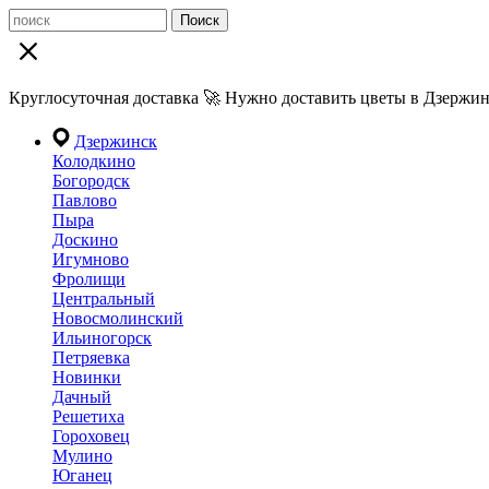
Поиск
Круглосуточная доставка 🚀 Нужно доставить цветы в Дзержин
Дзержинск
Колодкино
Богородск
Павлово
Пыра
Доскино
Игумново
Фролищи
Центральный
Новосмолинский
Ильиногорск
Петряевка
Новинки
Дачный
Решетиха
Гороховец
Мулино
Юганец