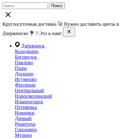
Поиск
Круглосуточная доставка 🚀 Нужно доставить цветы в
Дзержинске 💐 ? Это к нам!
Дзержинск
Колодкино
Богородск
Павлово
Пыра
Доскино
Игумново
Фролищи
Центральный
Новосмолинский
Ильиногорск
Петряевка
Новинки
Дачный
Решетиха
Гороховец
Мулино