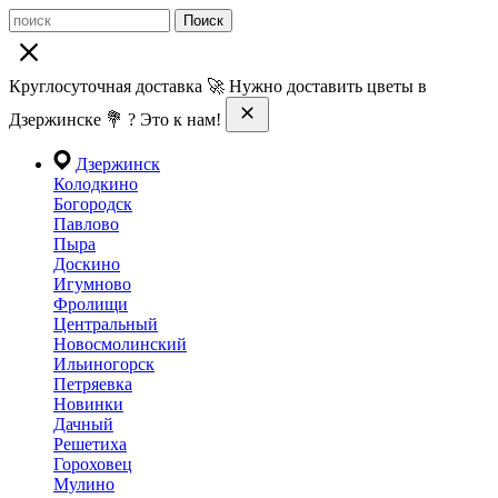
Поиск
Круглосуточная доставка 🚀 Нужно доставить цветы в
Дзержинске 💐 ? Это к нам!
Дзержинск
Колодкино
Богородск
Павлово
Пыра
Доскино
Игумново
Фролищи
Центральный
Новосмолинский
Ильиногорск
Петряевка
Новинки
Дачный
Решетиха
Гороховец
Мулино