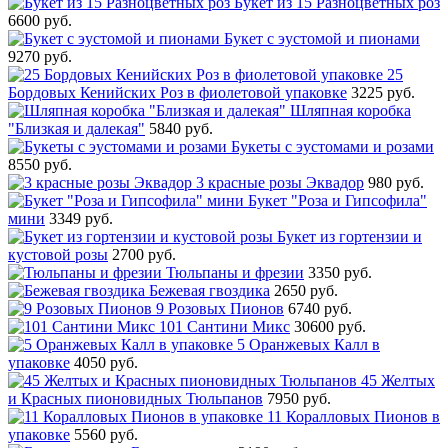
Букет из 15 Разноцветных роз
6600 руб.
Букет с эустомой и пионами
9270 руб.
25
Бордовых Кенийских Роз в фиолетовой упаковке
3225 руб.
Шляпная коробка
"Близкая и далекая"
5840 руб.
Букеты с эустомами и розами
8550 руб.
3 красные розы Эквадор
980 руб.
Букет "Роза и Гипсофила"
мини
3349 руб.
Букет из гортензии и
кустовой розы
2700 руб.
Тюльпаны и фрезии
3350 руб.
Бежевая гвоздика
2650 руб.
9 Розовых Пионов
6740 руб.
101 Сантини Микс
30600 руб.
5 Оранжевых Калл в
упаковке
4050 руб.
45 Желтых
и Красных пионовидных Тюльпанов
7950 руб.
11 Коралловых Пионов в
упаковке
5560 руб.