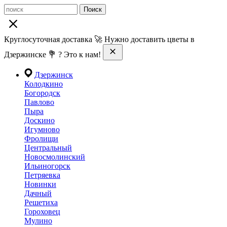
Поиск
Круглосуточная доставка 🚀 Нужно доставить цветы в
Дзержинске 💐 ? Это к нам!
Дзержинск
Колодкино
Богородск
Павлово
Пыра
Доскино
Игумново
Фролищи
Центральный
Новосмолинский
Ильиногорск
Петряевка
Новинки
Дачный
Решетиха
Гороховец
Мулино