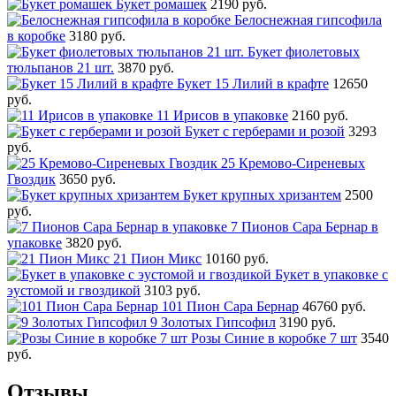
Букет ромашек
2190 руб.
Белоснежная гипсофила
в коробке
3180 руб.
Букет фиолетовых
тюльпанов 21 шт.
3870 руб.
Букет 15 Лилий в крафте
12650
руб.
11 Ирисов в упаковке
2160 руб.
Букет с герберами и розой
3293
руб.
25 Кремово-Сиреневых
Гвоздик
3650 руб.
Букет крупных хризантем
2500
руб.
7 Пионов Сара Бернар в
упаковке
3820 руб.
21 Пион Микс
10160 руб.
Букет в упаковке с
эустомой и гвоздикой
3103 руб.
101 Пион Сара Бернар
46760 руб.
9 Золотых Гипсофил
3190 руб.
Розы Синие в коробке 7 шт
3540
руб.
Отзывы