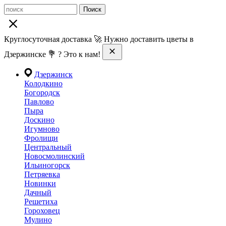
Поиск
Круглосуточная доставка 🚀 Нужно доставить цветы в
Дзержинске 💐 ? Это к нам!
Дзержинск
Колодкино
Богородск
Павлово
Пыра
Доскино
Игумново
Фролищи
Центральный
Новосмолинский
Ильиногорск
Петряевка
Новинки
Дачный
Решетиха
Гороховец
Мулино