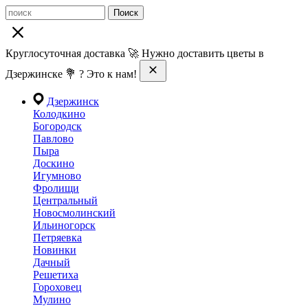
Поиск
Круглосуточная доставка 🚀 Нужно доставить цветы в
Дзержинске 💐 ? Это к нам!
Дзержинск
Колодкино
Богородск
Павлово
Пыра
Доскино
Игумново
Фролищи
Центральный
Новосмолинский
Ильиногорск
Петряевка
Новинки
Дачный
Решетиха
Гороховец
Мулино