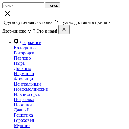
Поиск
Круглосуточная доставка 🚀 Нужно доставить цветы в
Дзержинске 💐 ? Это к нам!
Дзержинск
Колодкино
Богородск
Павлово
Пыра
Доскино
Игумново
Фролищи
Центральный
Новосмолинский
Ильиногорск
Петряевка
Новинки
Дачный
Решетиха
Гороховец
Мулино