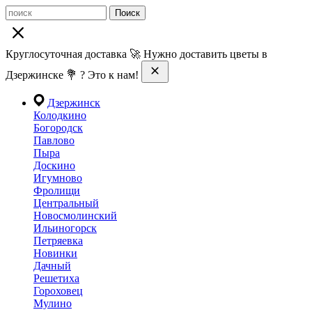
Поиск
Круглосуточная доставка 🚀 Нужно доставить цветы в
Дзержинске 💐 ? Это к нам!
Дзержинск
Колодкино
Богородск
Павлово
Пыра
Доскино
Игумново
Фролищи
Центральный
Новосмолинский
Ильиногорск
Петряевка
Новинки
Дачный
Решетиха
Гороховец
Мулино