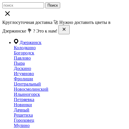
Поиск
Круглосуточная доставка 🚀 Нужно доставить цветы в
Дзержинске 💐 ? Это к нам!
Дзержинск
Колодкино
Богородск
Павлово
Пыра
Доскино
Игумново
Фролищи
Центральный
Новосмолинский
Ильиногорск
Петряевка
Новинки
Дачный
Решетиха
Гороховец
Мулино