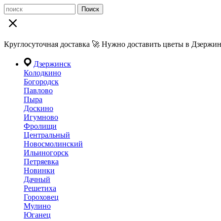
Поиск
Круглосуточная доставка 🚀 Нужно доставить цветы в Дзержин
Дзержинск
Колодкино
Богородск
Павлово
Пыра
Доскино
Игумново
Фролищи
Центральный
Новосмолинский
Ильиногорск
Петряевка
Новинки
Дачный
Решетиха
Гороховец
Мулино
Юганец