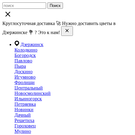
Поиск
Круглосуточная доставка 🚀 Нужно доставить цветы в
Дзержинске 💐 ? Это к нам!
Дзержинск
Колодкино
Богородск
Павлово
Пыра
Доскино
Игумново
Фролищи
Центральный
Новосмолинский
Ильиногорск
Петряевка
Новинки
Дачный
Решетиха
Гороховец
Мулино