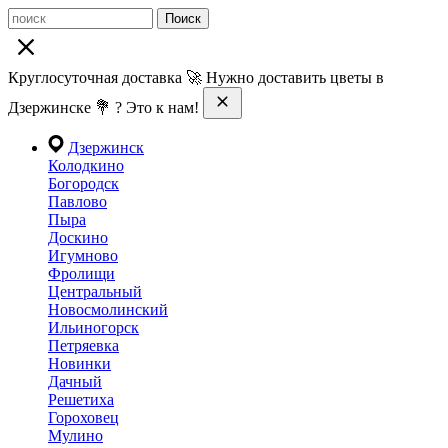
Поиск
Круглосуточная доставка 🚀 Нужно доставить цветы в
Дзержинске 💐 ? Это к нам!
Дзержинск
Колодкино
Богородск
Павлово
Пыра
Доскино
Игумново
Фролищи
Центральный
Новосмолинский
Ильиногорск
Петряевка
Новинки
Дачный
Решетиха
Гороховец
Мулино