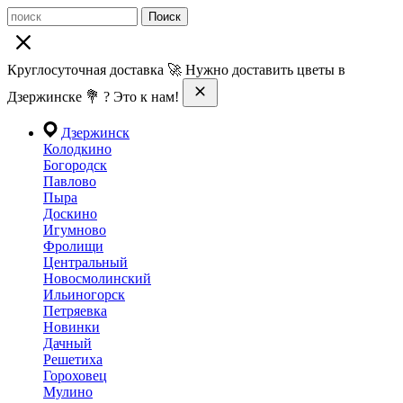
Поиск
Круглосуточная доставка 🚀 Нужно доставить цветы в
Дзержинске 💐 ? Это к нам!
Дзержинск
Колодкино
Богородск
Павлово
Пыра
Доскино
Игумново
Фролищи
Центральный
Новосмолинский
Ильиногорск
Петряевка
Новинки
Дачный
Решетиха
Гороховец
Мулино