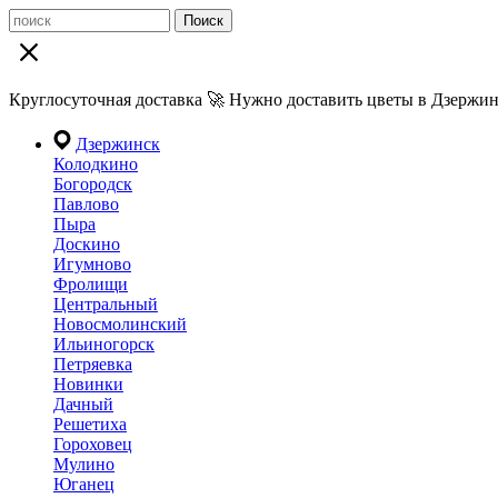
Поиск
Круглосуточная доставка 🚀 Нужно доставить цветы в Дзержин
Дзержинск
Колодкино
Богородск
Павлово
Пыра
Доскино
Игумново
Фролищи
Центральный
Новосмолинский
Ильиногорск
Петряевка
Новинки
Дачный
Решетиха
Гороховец
Мулино
Юганец