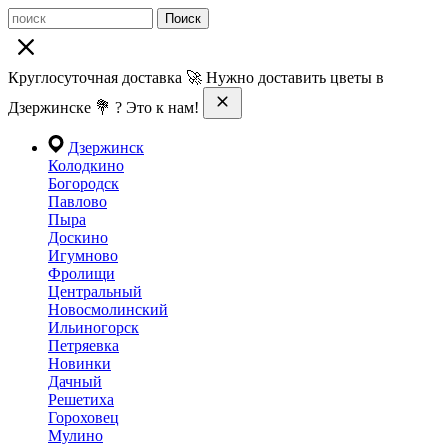
Поиск
Круглосуточная доставка 🚀 Нужно доставить цветы в
Дзержинске 💐 ? Это к нам!
Дзержинск
Колодкино
Богородск
Павлово
Пыра
Доскино
Игумново
Фролищи
Центральный
Новосмолинский
Ильиногорск
Петряевка
Новинки
Дачный
Решетиха
Гороховец
Мулино