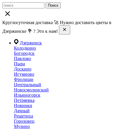
Поиск
Круглосуточная доставка 🚀 Нужно доставить цветы в
Дзержинске 💐 ? Это к нам!
Дзержинск
Колодкино
Богородск
Павлово
Пыра
Доскино
Игумново
Фролищи
Центральный
Новосмолинский
Ильиногорск
Петряевка
Новинки
Дачный
Решетиха
Гороховец
Мулино