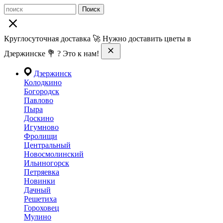
Поиск
Круглосуточная доставка 🚀 Нужно доставить цветы в
Дзержинске 💐 ? Это к нам!
Дзержинск
Колодкино
Богородск
Павлово
Пыра
Доскино
Игумново
Фролищи
Центральный
Новосмолинский
Ильиногорск
Петряевка
Новинки
Дачный
Решетиха
Гороховец
Мулино