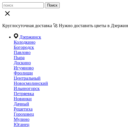
Поиск
Круглосуточная доставка 🚀 Нужно доставить цветы в Дзержин
Дзержинск
Колодкино
Богородск
Павлово
Пыра
Доскино
Игумново
Фролищи
Центральный
Новосмолинский
Ильиногорск
Петряевка
Новинки
Дачный
Решетиха
Гороховец
Мулино
Юганец