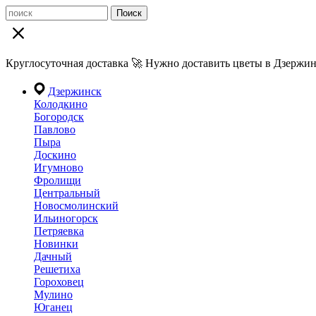
Поиск
Круглосуточная доставка 🚀 Нужно доставить цветы в Дзержин
Дзержинск
Колодкино
Богородск
Павлово
Пыра
Доскино
Игумново
Фролищи
Центральный
Новосмолинский
Ильиногорск
Петряевка
Новинки
Дачный
Решетиха
Гороховец
Мулино
Юганец