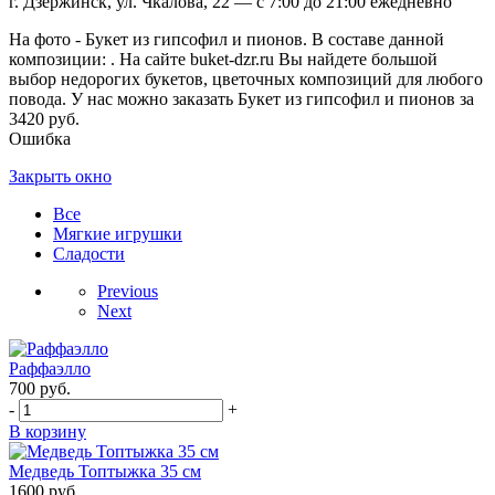
г. Дзержинск, ул. Чкалова, 22 — с 7:00 до 21:00 ежедневно
На фото - Букет из гипсофил и пионов. В составе данной
композиции: . На сайте buket-dzr.ru Вы найдете большой
выбор недорогих букетов, цветочных композиций для любого
повода. У нас можно заказать Букет из гипсофил и пионов за
3420 руб.
Ошибка
Закрыть окно
Все
Мягкие игрушки
Сладости
Previous
Next
Раффаэлло
700
руб.
-
+
В корзину
Медведь Топтыжка 35 см
1600
руб.