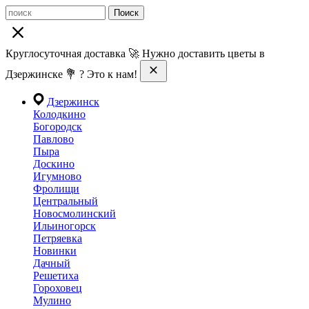
Поиск
Круглосуточная доставка 🚀 Нужно доставить цветы в
Дзержинске 💐 ? Это к нам!
Дзержинск
Колодкино
Богородск
Павлово
Пыра
Доскино
Игумново
Фролищи
Центральный
Новосмолинский
Ильиногорск
Петряевка
Новинки
Дачный
Решетиха
Гороховец
Мулино