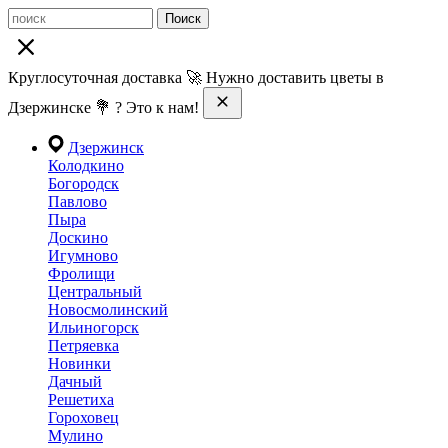
Поиск
Круглосуточная доставка 🚀 Нужно доставить цветы в
Дзержинске 💐 ? Это к нам!
Дзержинск
Колодкино
Богородск
Павлово
Пыра
Доскино
Игумново
Фролищи
Центральный
Новосмолинский
Ильиногорск
Петряевка
Новинки
Дачный
Решетиха
Гороховец
Мулино