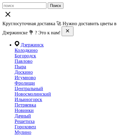
Поиск
Круглосуточная доставка 🚀 Нужно доставить цветы в
Дзержинске 💐 ? Это к нам!
Дзержинск
Колодкино
Богородск
Павлово
Пыра
Доскино
Игумново
Фролищи
Центральный
Новосмолинский
Ильиногорск
Петряевка
Новинки
Дачный
Решетиха
Гороховец
Мулино