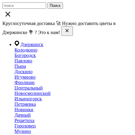
Поиск
Круглосуточная доставка 🚀 Нужно доставить цветы в
Дзержинске 💐 ? Это к нам!
Дзержинск
Колодкино
Богородск
Павлово
Пыра
Доскино
Игумново
Фролищи
Центральный
Новосмолинский
Ильиногорск
Петряевка
Новинки
Дачный
Решетиха
Гороховец
Мулино