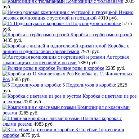
Композиция с тюльпанами
2035
руб.
Нежно
розовая композиция с эустомой и гвоздикой
4910 руб.
15 Подсолнухов в коробке
5775
руб.
Коробка с герберами и розой
3435 руб.
Коробка с
лилией и одноголовой хризантемой
7976 руб.
Авторская
композиция с гортензией и розами
5380 руб.
Рыжие розы в коробке
2285 руб.
Коробка из 11 Фиолетовых
Роз
3685 руб.
5 Подсолнухов в коробке
2625
руб.
Коробка с цветами из роз
и эустом
2000 руб.
Композиция с красными
розами
3265 руб.
Шляпная коробка с
алыми розами
4983 руб.
3 Голубые Гортензии в
коробке
3075 руб.