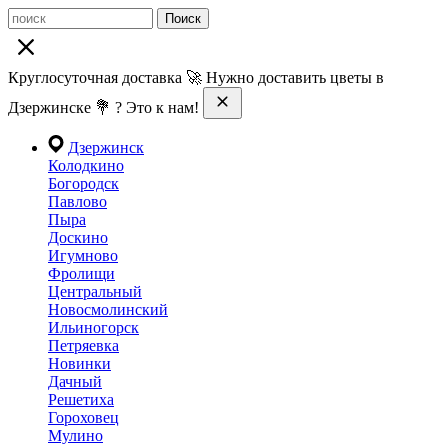
Поиск
Круглосуточная доставка 🚀 Нужно доставить цветы в
Дзержинске 💐 ? Это к нам!
Дзержинск
Колодкино
Богородск
Павлово
Пыра
Доскино
Игумново
Фролищи
Центральный
Новосмолинский
Ильиногорск
Петряевка
Новинки
Дачный
Решетиха
Гороховец
Мулино