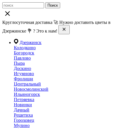
Поиск
Круглосуточная доставка 🚀 Нужно доставить цветы в
Дзержинске 💐 ? Это к нам!
Дзержинск
Колодкино
Богородск
Павлово
Пыра
Доскино
Игумново
Фролищи
Центральный
Новосмолинский
Ильиногорск
Петряевка
Новинки
Дачный
Решетиха
Гороховец
Мулино