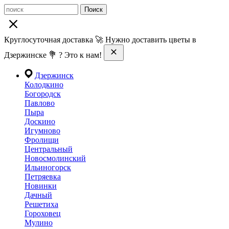
Поиск
Круглосуточная доставка 🚀 Нужно доставить цветы в
Дзержинске 💐 ? Это к нам!
Дзержинск
Колодкино
Богородск
Павлово
Пыра
Доскино
Игумново
Фролищи
Центральный
Новосмолинский
Ильиногорск
Петряевка
Новинки
Дачный
Решетиха
Гороховец
Мулино