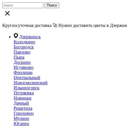
Поиск
Круглосуточная доставка 🚀 Нужно доставить цветы в Дзержин
Дзержинск
Колодкино
Богородск
Павлово
Пыра
Доскино
Игумново
Фролищи
Центральный
Новосмолинский
Ильиногорск
Петряевка
Новинки
Дачный
Решетиха
Гороховец
Мулино
Юганец