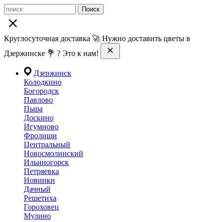
Поиск
Круглосуточная доставка 🚀 Нужно доставить цветы в
Дзержинске 💐 ? Это к нам!
Дзержинск
Колодкино
Богородск
Павлово
Пыра
Доскино
Игумново
Фролищи
Центральный
Новосмолинский
Ильиногорск
Петряевка
Новинки
Дачный
Решетиха
Гороховец
Мулино