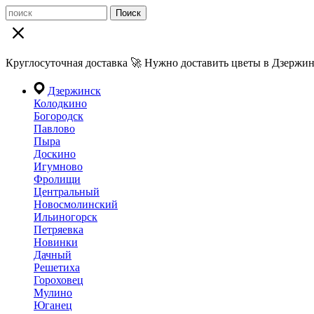
Поиск
Круглосуточная доставка 🚀 Нужно доставить цветы в Дзержин
Дзержинск
Колодкино
Богородск
Павлово
Пыра
Доскино
Игумново
Фролищи
Центральный
Новосмолинский
Ильиногорск
Петряевка
Новинки
Дачный
Решетиха
Гороховец
Мулино
Юганец