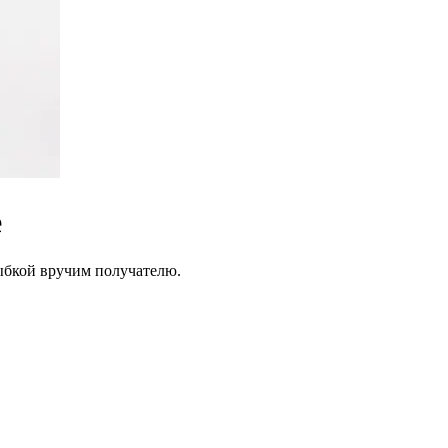
е
лыбкой вручим получателю.