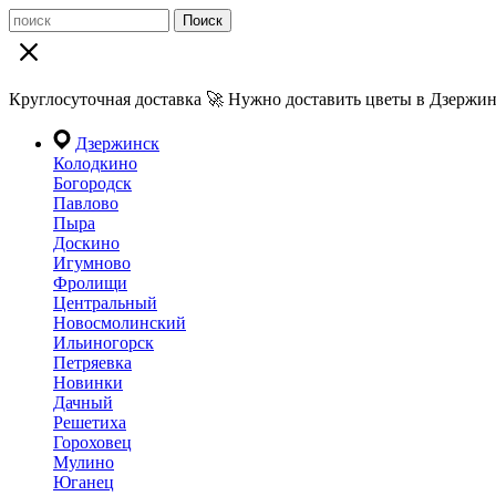
Поиск
Круглосуточная доставка 🚀 Нужно доставить цветы в Дзержин
Дзержинск
Колодкино
Богородск
Павлово
Пыра
Доскино
Игумново
Фролищи
Центральный
Новосмолинский
Ильиногорск
Петряевка
Новинки
Дачный
Решетиха
Гороховец
Мулино
Юганец