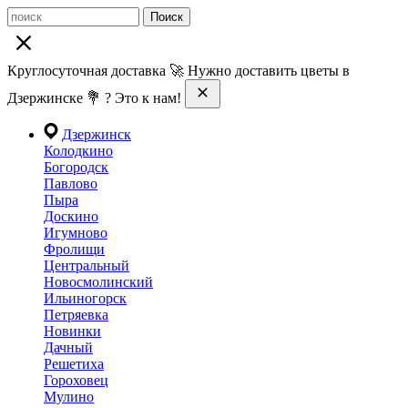
Поиск
Круглосуточная доставка 🚀 Нужно доставить цветы в
Дзержинске 💐 ? Это к нам!
Дзержинск
Колодкино
Богородск
Павлово
Пыра
Доскино
Игумново
Фролищи
Центральный
Новосмолинский
Ильиногорск
Петряевка
Новинки
Дачный
Решетиха
Гороховец
Мулино