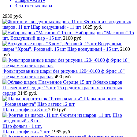
2 шара «Агат»
3 латексных шара
2930 руб.
Фонтан из воздушных
шаров, 11 шт
Шар воздушный - 11 шт
1625 руб.
Набор шаров "Macaroon" 15
шт.
Воздушный шар - 15 шт.
2100 руб.
Воздушные
шары "Хром", Розовый, 15 шт
Шар воздушный - 15 шт.
2100
руб.
Фольгированные шары без рисунка 1204-0100 ф б/рис 18"
звезда металлик красная
490 руб.
Облако шаров
Пламенное Сердце 15 шт
15 средних красных латексных
сердец
2145 руб.
Шары под потолок
"Розовая мечта"
Шар латекс 12 шт
Шар с конфетти 8 шт
2910 руб.
Фонтан из шаров, 11 шт.
Шар
воздушный - 8 шт.
Шар фольга - 1 шт.
Шар с конфетти - 2 шт.
1985 руб.