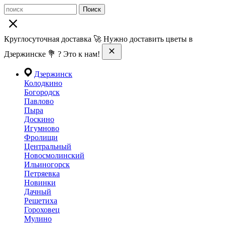
Поиск
Круглосуточная доставка 🚀 Нужно доставить цветы в
Дзержинске 💐 ? Это к нам!
Дзержинск
Колодкино
Богородск
Павлово
Пыра
Доскино
Игумново
Фролищи
Центральный
Новосмолинский
Ильиногорск
Петряевка
Новинки
Дачный
Решетиха
Гороховец
Мулино