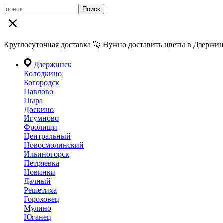
Поиск
Круглосуточная доставка 🚀 Нужно доставить цветы в Дзержин
Дзержинск
Колодкино
Богородск
Павлово
Пыра
Доскино
Игумново
Фролищи
Центральный
Новосмолинский
Ильиногорск
Петряевка
Новинки
Дачный
Решетиха
Гороховец
Мулино
Юганец