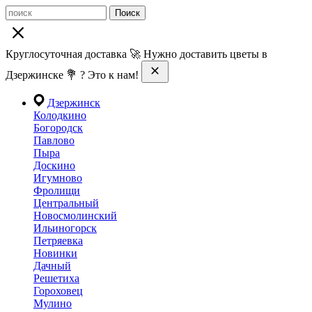
Поиск
Круглосуточная доставка 🚀 Нужно доставить цветы в
Дзержинске 💐 ? Это к нам!
Дзержинск
Колодкино
Богородск
Павлово
Пыра
Доскино
Игумново
Фролищи
Центральный
Новосмолинский
Ильиногорск
Петряевка
Новинки
Дачный
Решетиха
Гороховец
Мулино