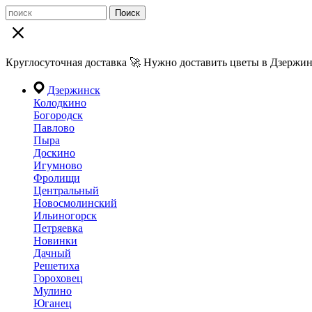
Поиск
Круглосуточная доставка 🚀 Нужно доставить цветы в Дзержин
Дзержинск
Колодкино
Богородск
Павлово
Пыра
Доскино
Игумново
Фролищи
Центральный
Новосмолинский
Ильиногорск
Петряевка
Новинки
Дачный
Решетиха
Гороховец
Мулино
Юганец