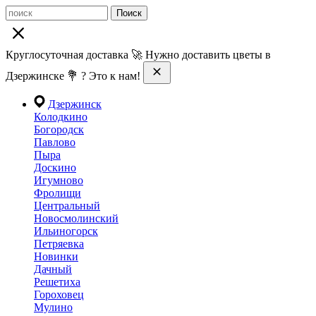
Поиск
Круглосуточная доставка 🚀 Нужно доставить цветы в
Дзержинске 💐 ? Это к нам!
Дзержинск
Колодкино
Богородск
Павлово
Пыра
Доскино
Игумново
Фролищи
Центральный
Новосмолинский
Ильиногорск
Петряевка
Новинки
Дачный
Решетиха
Гороховец
Мулино