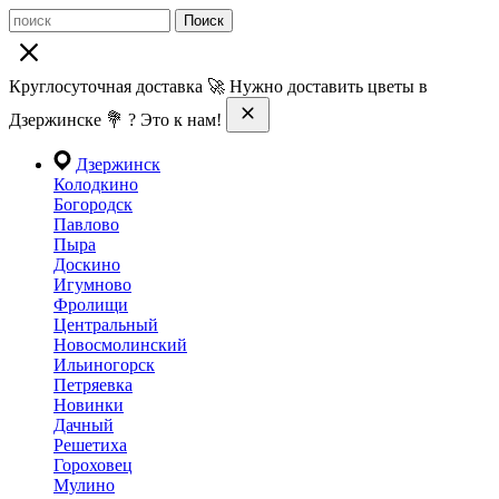
Поиск
Круглосуточная доставка 🚀 Нужно доставить цветы в
Дзержинске 💐 ? Это к нам!
Дзержинск
Колодкино
Богородск
Павлово
Пыра
Доскино
Игумново
Фролищи
Центральный
Новосмолинский
Ильиногорск
Петряевка
Новинки
Дачный
Решетиха
Гороховец
Мулино