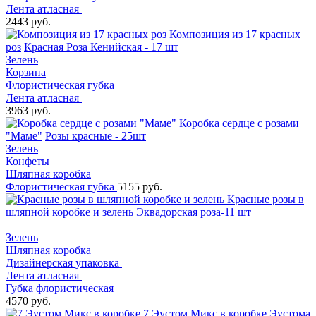
Лента атласная
2443 руб.
Композиция из 17 красных
роз
Красная Роза Кенийская - 17 шт
Зелень
Корзина
Флористическая губка
Лента атласная
3963 руб.
Коробка сердце с розами
"Маме"
Розы красные - 25шт
Зелень
Конфеты
Шляпная коробка
Флористическая губка
5155 руб.
Красные розы в
шляпной коробке и зелень
Эквадорская роза-11 шт
Зелень
Шляпная коробка
Дизайнерская упаковка
Лента атласная
Губка флористическая
4570 руб.
7 Эустом Микс в коробке
Эустома