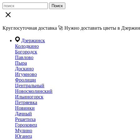
Поиск
Круглосуточная доставка 🚀 Нужно доставить цветы в Дзержин
Дзержинск
Колодкино
Богородск
Павлово
Пыра
Доскино
Игумново
Фролищи
Центральный
Новосмолинский
Ильиногорск
Петряевка
Новинки
Дачный
Решетиха
Гороховец
Мулино
Юганец