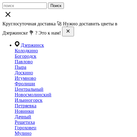
Поиск
Круглосуточная доставка 🚀 Нужно доставить цветы в
Дзержинске 💐 ? Это к нам!
Дзержинск
Колодкино
Богородск
Павлово
Пыра
Доскино
Игумново
Фролищи
Центральный
Новосмолинский
Ильиногорск
Петряевка
Новинки
Дачный
Решетиха
Гороховец
Мулино