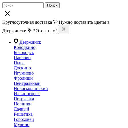
Поиск
Круглосуточная доставка 🚀 Нужно доставить цветы в
Дзержинске 💐 ? Это к нам!
Дзержинск
Колодкино
Богородск
Павлово
Пыра
Доскино
Игумново
Фролищи
Центральный
Новосмолинский
Ильиногорск
Петряевка
Новинки
Дачный
Решетиха
Гороховец
Мулино