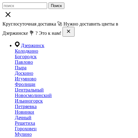
Поиск
Круглосуточная доставка 🚀 Нужно доставить цветы в
Дзержинске 💐 ? Это к нам!
Дзержинск
Колодкино
Богородск
Павлово
Пыра
Доскино
Игумново
Фролищи
Центральный
Новосмолинский
Ильиногорск
Петряевка
Новинки
Дачный
Решетиха
Гороховец
Мулино