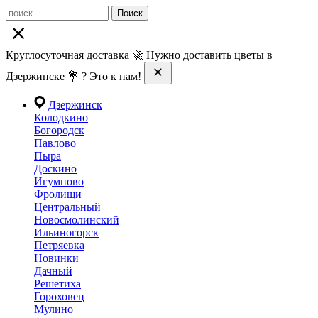
Поиск
Круглосуточная доставка 🚀 Нужно доставить цветы в
Дзержинске 💐 ? Это к нам!
Дзержинск
Колодкино
Богородск
Павлово
Пыра
Доскино
Игумново
Фролищи
Центральный
Новосмолинский
Ильиногорск
Петряевка
Новинки
Дачный
Решетиха
Гороховец
Мулино