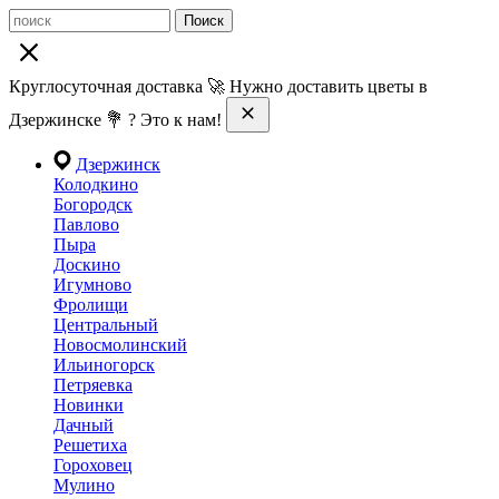
Поиск
Круглосуточная доставка 🚀 Нужно доставить цветы в
Дзержинске 💐 ? Это к нам!
Дзержинск
Колодкино
Богородск
Павлово
Пыра
Доскино
Игумново
Фролищи
Центральный
Новосмолинский
Ильиногорск
Петряевка
Новинки
Дачный
Решетиха
Гороховец
Мулино