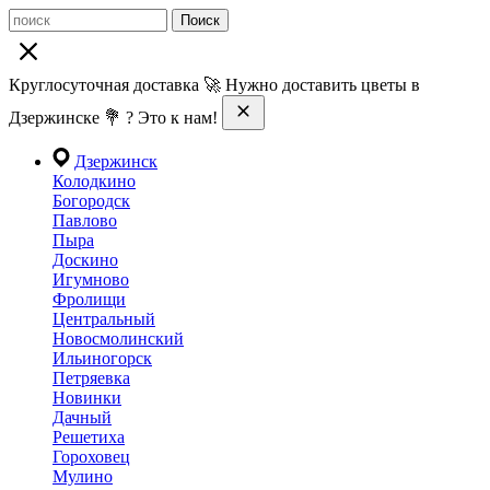
Поиск
Круглосуточная доставка 🚀 Нужно доставить цветы в
Дзержинске 💐 ? Это к нам!
Дзержинск
Колодкино
Богородск
Павлово
Пыра
Доскино
Игумново
Фролищи
Центральный
Новосмолинский
Ильиногорск
Петряевка
Новинки
Дачный
Решетиха
Гороховец
Мулино