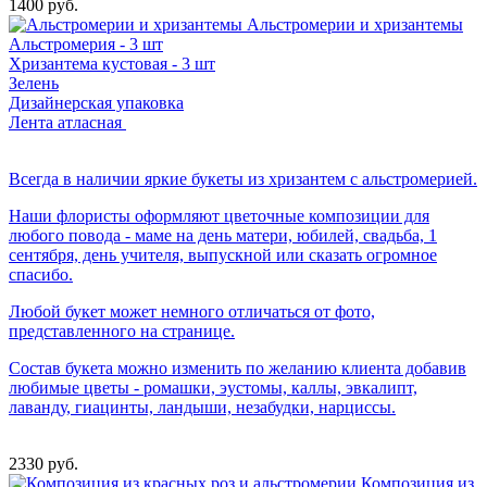
1400 руб.
Альстромерии и хризантемы
Альстромерия - 3 шт
Хризантема кустовая - 3 шт
Зелень
Дизайнерская упаковка
Лента атласная
Всегда в наличии яркие букеты из хризантем с альстромерией.
Наши флористы оформляют цветочные композиции для
любого повода - маме на день матери, юбилей, свадьба, 1
сентября, день учителя, выпускной или сказать огромное
спасибо.
Любой букет может немного отличаться от фото,
представленного на странице.
Состав букета можно изменить по желанию клиента добавив
любимые цветы - ромашки, эустомы, каллы, эвкалипт,
лаванду, гиацинты, ландыши, незабудки, нарциссы.
2330 руб.
Композиция из