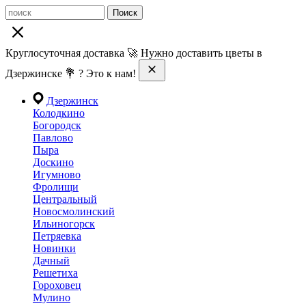
Поиск
Круглосуточная доставка 🚀 Нужно доставить цветы в
Дзержинске 💐 ? Это к нам!
Дзержинск
Колодкино
Богородск
Павлово
Пыра
Доскино
Игумново
Фролищи
Центральный
Новосмолинский
Ильиногорск
Петряевка
Новинки
Дачный
Решетиха
Гороховец
Мулино