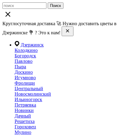
Поиск
Круглосуточная доставка 🚀 Нужно доставить цветы в
Дзержинске 💐 ? Это к нам!
Дзержинск
Колодкино
Богородск
Павлово
Пыра
Доскино
Игумново
Фролищи
Центральный
Новосмолинский
Ильиногорск
Петряевка
Новинки
Дачный
Решетиха
Гороховец
Мулино