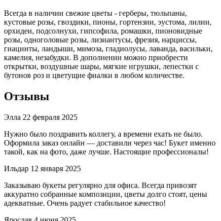
Всегда в наличии свежие цветы - герберы, тюльпаны,
кустовые розы, гвоздики, пионы, гортензии, эустома, лилии,
орхидеи, подсолнухи, гипсофила, ромашки, пионовидные
розы, одноголовые розы, лизиантусы, фрезия, нарциссы,
гиацинты, ландыши, мимоза, гладиолусы, лаванда, васильки,
камелия, незабудки. В дополнении можно приобрести
открытки, воздушные шары, мягкие игрушки, лепестки с
бутонов роз и цветущие фиалки в любом количестве.
Отзывы
Элла
22 февраля 2025
Нужно было поздравить коллегу, а времени ехать не было.
Оформила заказ онлайн — доставили через час! Букет именно
такой, как на фото, даже лучше. Настоящие профессионалы!
Ильдар
12 января 2025
Заказываю букеты регулярно для офиса. Всегда привозят
аккуратно собранные композиции, цветы долго стоят, цены
адекватные. Очень радует стабильное качество!
Ярослав
4 июня 2025