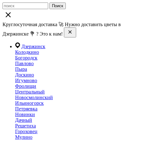
Поиск
Круглосуточная доставка 🚀 Нужно доставить цветы в
Дзержинске 💐 ? Это к нам!
Дзержинск
Колодкино
Богородск
Павлово
Пыра
Доскино
Игумново
Фролищи
Центральный
Новосмолинский
Ильиногорск
Петряевка
Новинки
Дачный
Решетиха
Гороховец
Мулино