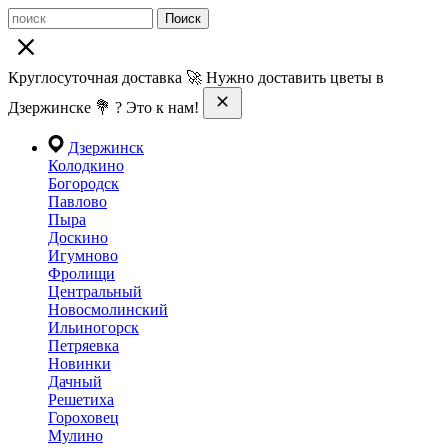
Поиск
Круглосуточная доставка 🚀 Нужно доставить цветы в
Дзержинске 💐 ? Это к нам!
Дзержинск
Колодкино
Богородск
Павлово
Пыра
Доскино
Игумново
Фролищи
Центральный
Новосмолинский
Ильиногорск
Петряевка
Новинки
Дачный
Решетиха
Гороховец
Мулино